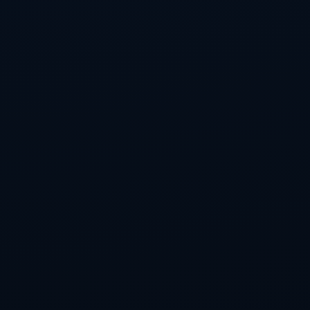
次点击之内，能够触达任何核心功能。App底部的导航栏设计极为
于初次接触平台的用户，若在安装或版本更新时遇到疑问，可以
据刷新时的渐变过渡，所有转场动画都经过了毫秒级的微调，确
数据的更新几乎是同步完成的，极大地减少了等待的焦虑感，让