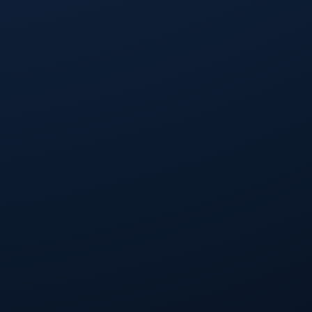
美学设计与流畅的交互体验。今天，我们将深度拆解
3377体育
。