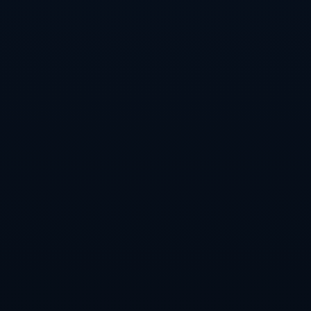
直播
7体育App的交互设计遵循了经典的“三步原则”——即让用户在三
板块，降低了新用户的认知门槛。
竞比分，只需单手在屏幕底部轻轻滑动切换，即可无缝直达。对
清观赛之旅。
加载
pp在动效设计上投入了极大的精力。从栏目切换时的微动效，到数
缝加载”。当用户在不同赛事直播间切换时，视频流的加载与比分