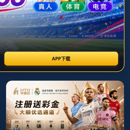
育App界面的设计亮点
p界面的设计亮点
的视觉美学、极简交互及流畅滑屏等亮点，展现大厂级客户端的高端