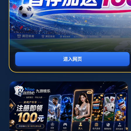
App下载
官网入口网页版
体育直播
体育资讯
官网入口
App下载
首页
/
体育资讯
/
产品评测
/
极简美学与流畅交互：拆解3377体
产品评测
极简美学与流畅交互：拆解3377体育Ap
本文从UI与UX设计的专业视角，深度拆解3377体育App
3377设计团队
2026-06-09
121 次阅读