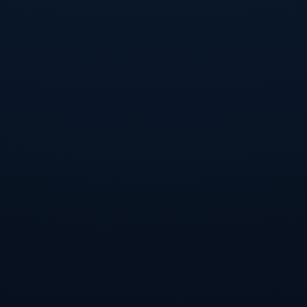
pp能否在第一秒留住用户，视觉界面起到了决定性的作用。337
麻麻的文字堆砌，取而代之的是开阔的留白、精致的图标以及逻辑
合
7体育App采用了高质感的深色调作为主色系。深色模式不仅在
和科技蓝作为辅助色。这些亮色作为点睛之笔，被应用在即时比
未来感与运动张力的视觉美学。