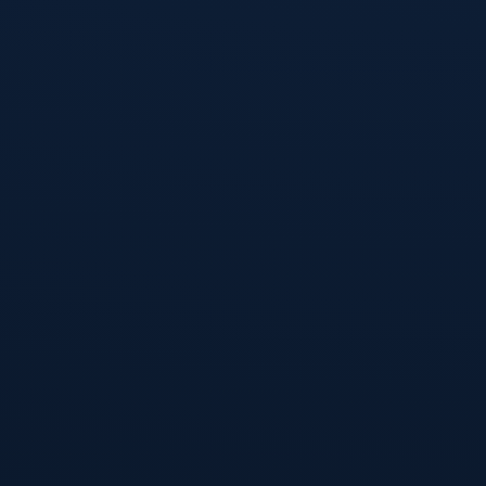
需要浏览器访问可直接使用官网入口网页版；偏好移动端长期
体验，可下载安装3377体育App。两种方式都能快速连接官方
服务。
立即登录 / 注册
获取App