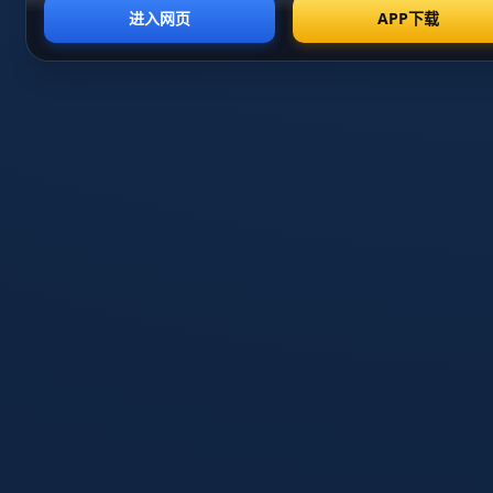
3
完成注册后即可登录，体验赛事直播与体育娱乐服务。
登录安全建议
访问3377体育平台官网时，养成良好的账号习惯，可显著提升
使用安全性。
仅通过官方域名进入，不点击不明来源链接。
密码建议定期更新，避免与其他平台重复使用。
公共设备登录后及时退出，并清除浏览器记录。
会员可用服务
完成3377体育注册后，常用功能可直接在网页版打开，不必反
复跳转。
高清体育直播与实时赛况
热门赛事内容与互动体验