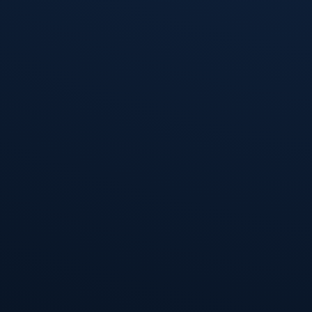
目录
引言：主流之外，小众体育迷的痛点在哪里？
全天候无休：3377体育的全球赛事版图一览
不只是足篮球：网球、排球、斯诺克等多元赛事精彩不停
智能赛程提醒：如何定制属于你自己的专属赛事日程表
结语：在3377体育，找到属于你的那份热爱
引言：主流之外，小众体育迷的痛点在哪
在当今的体育媒体环境中，足球和篮球无疑占据了绝大部分的
播却常常成为一种奢望。许多平台不仅转播资源稀缺，而且信
作为致力于提供一站式服务的专业平台，
3377体育
敏锐地捕捉