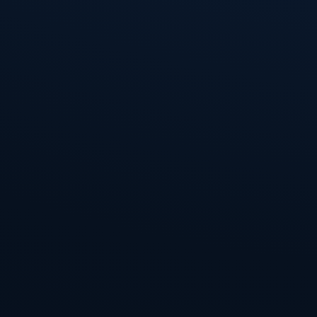
育赛事全覆盖
，让冷门与小众项目不再“边缘化”。
全天候无休：3377体育的全球赛事版图一
要做到真正的“体育赛事全覆盖”，不仅需要横向的运动项目跨
时差的全球赛事转播网络。
无论是在北美的清晨，还是在欧洲的深夜，亦或是亚洲的黄金档
发技术，确保每一场比赛都能以高标准呈现在用户面前。为了