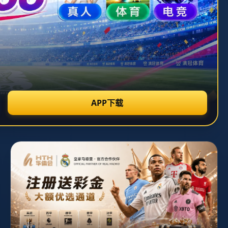
如何实现全球多元化体育赛事全覆盖
现全球多元化体育赛事全覆盖
过强大的版权与数据整合能力，打造全球多元化体育赛事全覆盖平