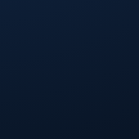
、板球等项目的硬核体育迷来说，寻找一场高清、稳定的赛事直
据”的尴尬境地。
待。通过强大的版权整合与实时数据流技术，平台成功实现了
体