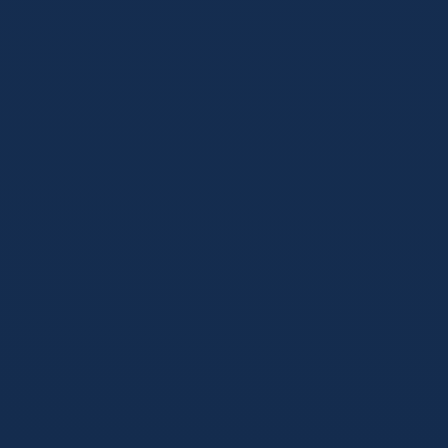
的“黑科技”功能，让您从一个普通的看客转变为掌控全场的专
业分析师。
在观看直播的同时，您可以随时拉出侧边栏，查看两队的实时
战术统计。这包括控球率、射门次数、危险进攻比例、球员热
力图以及即时的伤停信息。通过结合平台提供的
实时比分
数
据，您可以更深刻地理解教练的战术意图与比赛的走势。