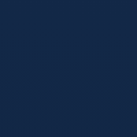
体育指南
拒绝信息过载：如何在3377体育定制你的专属体育
资讯信息流
针对信息爆炸时代球迷的时间痛点，本文将手把手教你如何利
用3377体育的个性化订阅与智能推送功能，过滤无效噪音，打
造一个只属于自己的高效体育资讯面板。
2026-07-02