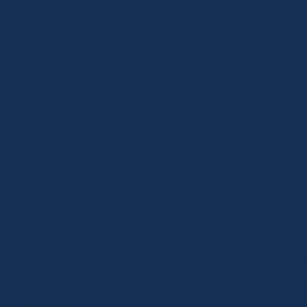
3377体育如何通过技术实现高清无延迟的
足球直播
作为行业领先的体育平台，
3377体育平台
凭借强大的流媒体技
术，为球迷打造了标杆级别的观赛环境。平台在视频传输和画
质优化上进行了全方位升级：
首先，3377体育采用了先进的全球内容分发网络（CDN）节
点加速技术，能够根据用户所在的地理位置，自动匹配最佳的
服务器线路，实现秒级加载。其次，平台全面支持多线路无缝
切换，即使在数万人同时在线的欧冠决赛夜，也能保证画面的
极致流畅。
为了提供真正的
无延迟高清观赛体验
，3377体育引入了蓝光
1080P乃至4K超高清画质选项。球场上飞扬的草屑、球员脸上
的汗水以及看台上球迷的狂欢细节，都能完美呈现在您的屏幕
上。