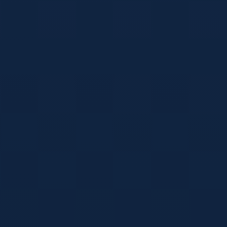
载、即点即玩的超凡体验。不论是PC端还是移动浏览器，都
能享受流畅的高清画质与即时响应。
2026-06-30