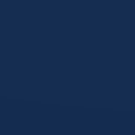
主要比赛时间（北
赛事名称
看点推荐
京时间）
节奏极快，强强对话
英格兰超级联赛
周六、周日 19:30 -
(EPL)
03:00
频繁
技术细腻，豪门对决
西班牙甲级联赛
周六、周日 22:00 -
(La Liga)
04:00
技术含量高
欧洲俱乐部最高荣
欧洲冠军联赛
周三、周四 03:00 -
(UCL)
05:00
誉，巅峰对决
2. 快速检索与一键预约
进入3377体育的
高清赛事直播
频道，您可以使用顶部的“赛程
日历”功能。通过筛选“足球”分类，即可按时间顺序浏览当天
及未来一周的所有比赛。点击比赛旁边的“预约”按钮，系统将
在比赛开哨前为您发送即时提醒，确保您不会错过开场哨响。
提升观赛体验的进阶功能：实时数据与互
动专区
除了高清流畅的直播画面，3377体育还开发了一系列辅助观赛