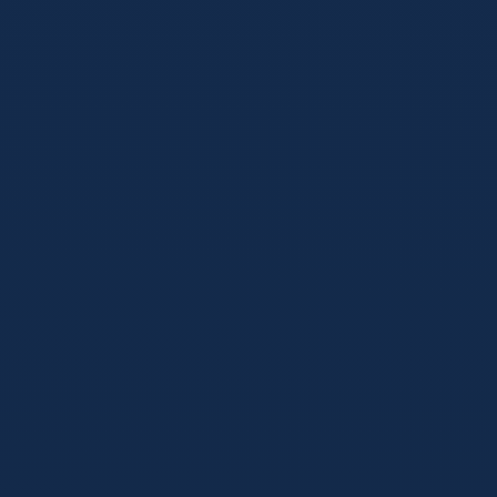
2026-06-25
2
体育赛事直播新纪元：3377体育如何打造无延迟高
清观赛体验
2026-05-29
3
守护您的账户安全：3377体育平台采用的先进加密
与隐私保护技术解析
2026-06-26
4
观赛不孤单：如何在3377体育直播间与全球同好实
时互动交流
2026-06-08